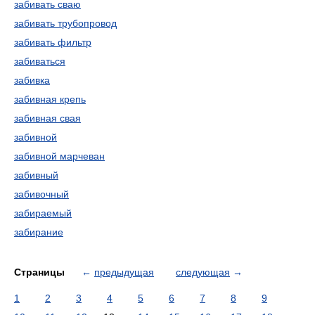
забивать сваю
забивать трубопровод
забивать фильтр
забиваться
забивка
забивная крепь
забивная свая
забивной
забивной марчеван
забивный
забивочный
забираемый
забирание
Страницы
←
предыдущая
следующая
→
1
2
3
4
5
6
7
8
9