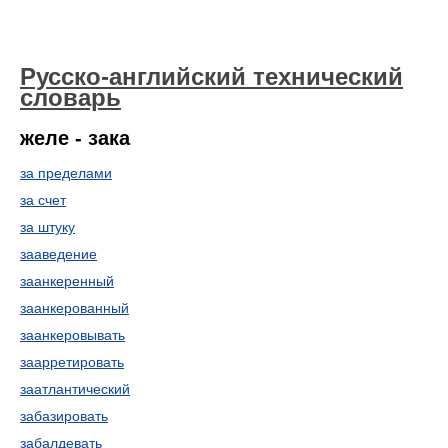
Русско-английский технический
словарь
желе - зака
за пределами
за счет
за штуку
зааведение
заанкеренный
заанкерованный
заанкеровывать
заарретировать
заатлантический
забазировать
забалдевать